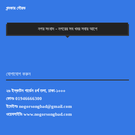
খন্দকার সৌরভ
নগর সংবাদ - নগরের সব খবর সবার আগে
যোগাযোগ করুন
২৬ ইস্কাটন গার্ডেন ৪র্থ তলা, ঢাকা-১০০০
ফোনঃ
01946666300
ইমেইলঃ
nogorsongbad@gmail.com
ওয়েবসাইটঃ www.nogorsongbad.com