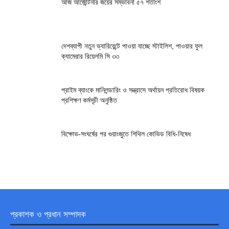
আজ আর্জেন্টিনার জয়ের সম্ভাবনা ৫৭ শতাংশ
দেশব্যাপী নতুন ভ্যারিয়েন্টে পাওয়া যাচ্ছে স্টাইলিশ, পাওয়ার ফুল
ক্যামেরার রিয়েলমি সি ৩৩
প্রাইম ব্যাংকে মানিলন্ডারিং ও সন্ত্রাসে অর্থায়ন প্রতিরোধ বিষয়ক
প্রশিক্ষণ কর্মসূচী অনুষ্ঠিত
বিক্ষোভ-সংঘর্ষের পর গুয়াংজুতে শিথিল কোভিড বিধি-নিষেধ
প্রকাশক ও প্রধান সম্পাদক