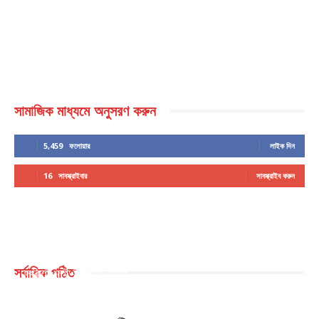
সামাজিক মাধ্যমে অনুসরণ করুন
5,459
ফলোয়ার
লাইক দিন
16
সাবস্ক্রাইবার
সাবস্ক্রাইব করুন
সর্বাধিক পঠিত
সংকটে নেই ইসলামী ব্যাংক