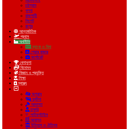
ময়মনসিংহ
চট্টগ্রাম
খুলনা
রাজশাহী
সিলেট
রংপুর
আন্তর্জাতিক
প্রবাস
অর্থনীতি
ব্যাংক ও বিমা
শেয়ার বাজার
কর্পোরেট
খেলাধুলা
বিনোদন
বিজ্ঞান ও প্রযুক্তি
শিক্ষা
স্বাস্থ্য
অপরাধ
দুর্ঘটনা
আদালত
চাকুরি
লাইফস্টাইল
আবাসন
ইতিহাস ও ঐতিহ্য