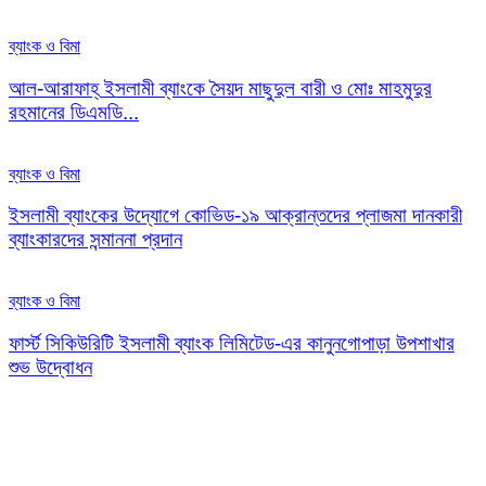
ব্যাংক ও বিমা
আল-আরাফাহ্ ইসলামী ব্যাংকে সৈয়দ মাছুদুল বারী ও মোঃ মাহমুদুর
রহমানের ডিএমডি...
ব্যাংক ও বিমা
ইসলামী ব্যাংকের উদ্যোগে কোভিড-১৯ আক্রান্তদের প্লাজমা দানকারী
ব্যাংকারদের সন্মাননা প্রদান
ব্যাংক ও বিমা
ফার্স্ট সিকিউরিটি ইসলামী ব্যাংক লিমিটেড-এর কানুনগোপাড়া উপশাখার
শুভ উদ্বোধন