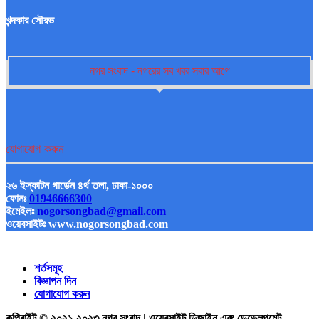
খন্দকার সৌরভ
নগর সংবাদ - নগরের সব খবর সবার আগে
যোগাযোগ করুন
২৬ ইস্কাটন গার্ডেন ৪র্থ তলা, ঢাকা-১০০০
ফোনঃ
01946666300
ইমেইলঃ
nogorsongbad@gmail.com
ওয়েবসাইটঃ www.nogorsongbad.com
শর্তসমূহ
বিজ্ঞাপন দিন
যোগাযোগ করুন
কপিরাইট © ২০২১-২০২৩ নগর সংবাদ | ওয়েবসাইট ডিজাইন এবং ডেভেলপমেন্ট