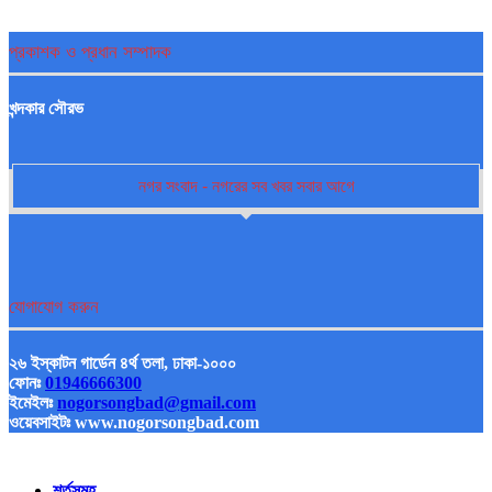
প্রকাশক ও প্রধান সম্পাদক
খন্দকার সৌরভ
নগর সংবাদ - নগরের সব খবর সবার আগে
যোগাযোগ করুন
২৬ ইস্কাটন গার্ডেন ৪র্থ তলা, ঢাকা-১০০০
ফোনঃ
01946666300
ইমেইলঃ
nogorsongbad@gmail.com
ওয়েবসাইটঃ www.nogorsongbad.com
শর্তসমূহ