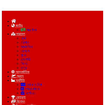
জাতীয়
মন্ত্রণালয়
সারাদেশ
ঢাকা
বরিশাল
ময়মনসিংহ
চট্টগ্রাম
খুলনা
রাজশাহী
সিলেট
রংপুর
আন্তর্জাতিক
প্রবাস
অর্থনীতি
ব্যাংক ও বিমা
শেয়ার বাজার
কর্পোরেট
খেলাধুলা
বিনোদন