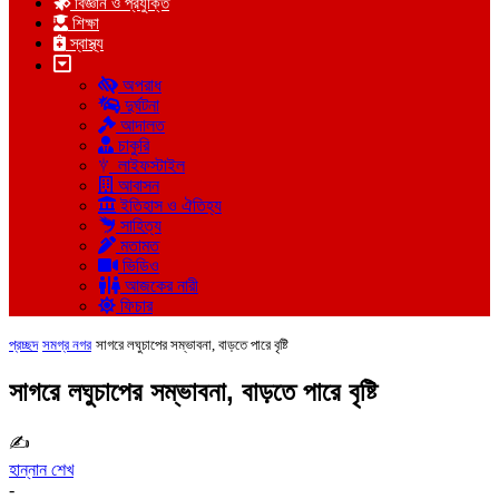
বিজ্ঞান ও প্রযুক্তি
শিক্ষা
স্বাস্থ্য
অপরাধ
দুর্ঘটনা
আদালত
চাকুরি
লাইফস্টাইল
আবাসন
ইতিহাস ও ঐতিহ্য
সাহিত্য
মতামত
ভিডিও
আজকের নারী
ফিচার
প্রচ্ছদ
সমগ্র নগর
সাগরে লঘুচাপের সম্ভাবনা, বাড়তে পারে বৃষ্টি
সাগরে লঘুচাপের সম্ভাবনা, বাড়তে পারে বৃষ্টি
✍
হান্নান শেখ
-