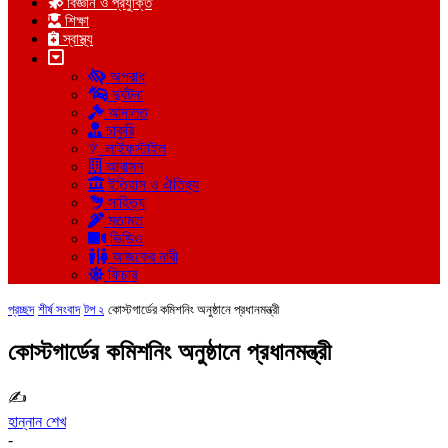
বিজ্ঞান ও প্রযুক্তি
শিক্ষা
স্বাস্থ্য
অপরাধ
দুর্ঘটনা
আদালত
চাকুরি
লাইফস্টাইল
আবাসন
ইতিহাস ও ঐতিহ্য
সাহিত্য
মতামত
ভিডিও
আজকের নারী
ফিচার
প্রচ্ছদ
শীর্ষ সংবাদ
টপ ২
কোস্টগার্ডের কমিশনিং অনুষ্ঠানে প্রধানমন্ত্রী
কোস্টগার্ডের কমিশনিং অনুষ্ঠানে প্রধানমন্ত্রী
✍
হান্নান শেখ
-