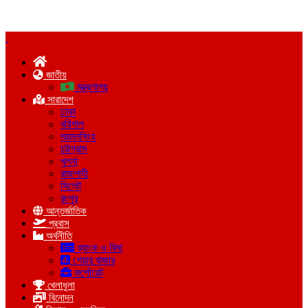
জাতীয়
মন্ত্রণালয়
সারাদেশ
ঢাকা
বরিশাল
ময়মনসিংহ
চট্টগ্রাম
খুলনা
রাজশাহী
সিলেট
রংপুর
আন্তর্জাতিক
প্রবাস
অর্থনীতি
ব্যাংক ও বিমা
শেয়ার বাজার
কর্পোরেট
খেলাধুলা
বিনোদন