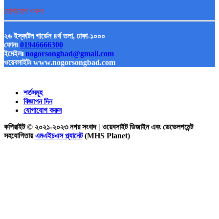
যোগাযোগ করুন
২৬ ইস্কাটন গার্ডেন ৪র্থ তলা, ঢাকা-১০০০
ফোনঃ
01946666300
ইমেইলঃ
nogorsongbad@gmail.com
ওয়েবসাইটঃ www.nogorsongbad.com
শর্তসমূহ
বিজ্ঞাপন দিন
যোগাযোগ করুন
কপিরাইট © ২০২১-২০২৩ নগর সংবাদ | ওয়েবসাইট ডিজাইন এবং ডেভেলপমেন্ট
সহযোগিতায়
এমএইচএস প্ল্যানেট
(MHS Planet)