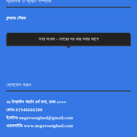
প্রকাশক ও প্রধান সম্পাদক
খন্দকার সৌরভ
নগর সংবাদ - নগরের সব খবর সবার আগে
যোগাযোগ করুন
২৬ ইস্কাটন গার্ডেন ৪র্থ তলা, ঢাকা-১০০০
ফোনঃ
01946666300
ইমেইলঃ
nogorsongbad@gmail.com
ওয়েবসাইটঃ www.nogorsongbad.com