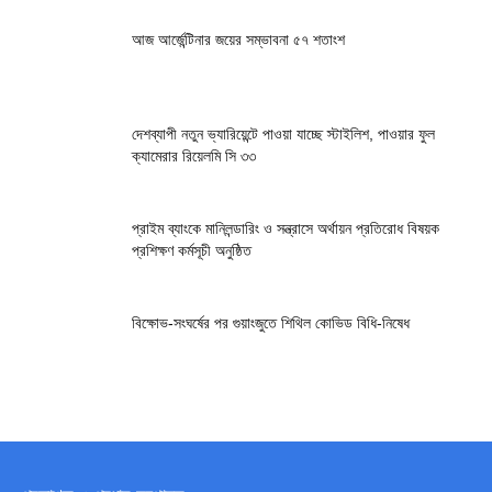
আজ আর্জেন্টিনার জয়ের সম্ভাবনা ৫৭ শতাংশ
দেশব্যাপী নতুন ভ্যারিয়েন্টে পাওয়া যাচ্ছে স্টাইলিশ, পাওয়ার ফুল
ক্যামেরার রিয়েলমি সি ৩৩
প্রাইম ব্যাংকে মানিলন্ডারিং ও সন্ত্রাসে অর্থায়ন প্রতিরোধ বিষয়ক
প্রশিক্ষণ কর্মসূচী অনুষ্ঠিত
বিক্ষোভ-সংঘর্ষের পর গুয়াংজুতে শিথিল কোভিড বিধি-নিষেধ