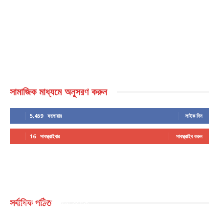
সামাজিক মাধ্যমে অনুসরণ করুন
5,459
ফলোয়ার
লাইক দিন
16
সাবস্ক্রাইবার
সাবস্ক্রাইব করুন
সর্বাধিক পঠিত
সংকটে নেই ইসলামী ব্যাংক