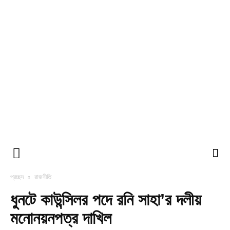
প্রচ্ছদ
রাজনীতি
ধুনটে কাউন্সিলর পদে রনি সাহা’র দলীয়
মনোনয়নপত্র দাখিল