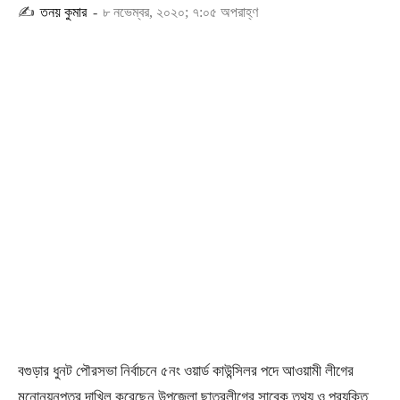
✍
তনয় কুমার
-
৮ নভেম্বর, ২০২০; ৭:০৫ অপরাহ্ণ
বগুড়ার ধুনট পৌরসভা নির্বাচনে ৫নং ওয়ার্ড কাউন্সিলর পদে আওয়ামী লীগের
মনোনয়নপত্র দাখিল করেছেন উপজেলা ছাত্রলীগের সাবেক তথ্য ও প্রযুক্তি