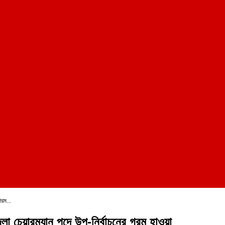
রম...
লা চেয়ারম্যান পদে উপ-নির্বাচনের গরম হাওয়া