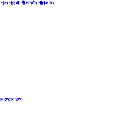
ম পুত্র প্রকৌশলী তানভীর শাকিল জয়
নয়ন পেলেন তপন