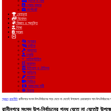
ব্যাংক ও বিমা
শেয়ার বাজার
কর্পোরেট
খেলাধুলা
বিনোদন
বিজ্ঞান ও প্রযুক্তি
শিক্ষা
স্বাস্থ্য
অপরাধ
দুর্ঘটনা
আদালত
চাকুরি
লাইফস্টাইল
আবাসন
ইতিহাস ও ঐতিহ্য
সাহিত্য
মতামত
ভিডিও
আজকের নারী
ফিচার
প্রচ্ছদ
রাজনীতি
রানীনগরে সংসদ উপ-নির্বাচনের গন্ধ যেতে না যেতেই উপজেলা চেয়ারম্যান পদে উপ-নির্বাচনের গ
রানীনগরে সংসদ উপ-নির্বাচনের গন্ধ যেতে না যেতেই উপজে