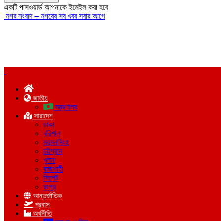
একটি পাসওয়ার্ড আপনাকে ইমেইল করা হবে
নগর সংবাদ – নগরের সব খবর সবার আগে
জাতীয়
মন্ত্রণালয়
সারাদেশ
ঢাকা
বরিশাল
ময়মনসিংহ
চট্টগ্রাম
খুলনা
রাজশাহী
সিলেট
রংপুর
আন্তর্জাতিক
প্রবাস
অর্থনীতি