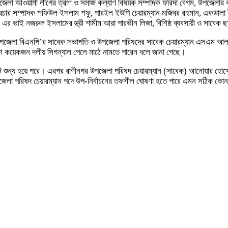
 উপজেলা আওয়ামী লীগের ত্রাণ ও সমাজ কল্যাণ বিষয়ক সম্পাদক ফরিদা বেগম, উপজেলার
 প্রচার সম্পাদক শফিউল ইসলাম শফু, পারইল ইউপি চেয়ারম্যান মজিবর রহমান, একডা
 ভাই নজরুল ইসলামের স্ত্রী শামীম আরা পারভীন লিজা, বিশিষ্ঠ ব্যবসায়ী ও সাবেক ছা
নগর উপজেলা বিএনপি’র সাবেক সভাপতি ও উপজেলা পরিষদের সাবেক চেয়ারম্যান এসএম আ
কয়েকজন দলীয় সিগন্যাল পেলে মাঠে নামতে পারেন বলে জানা গেছে।
ুন্য হয়ে পরে। এরপর রাণীনগর উপজেলা পরিষদ চেয়ারম্যান (সাবেক) আনোয়ার হোসেন 
েলা পরিষদ চেয়ারম্যান পদে উপ-নির্বাচনের তফশীল ঘোষণা হতে পারে এমন সঠিক কোন 