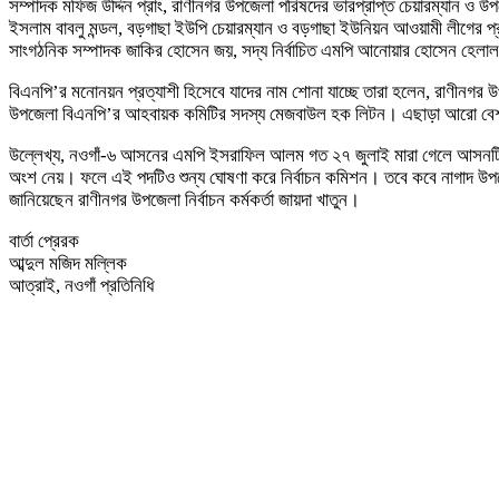
সম্পাদক মফিজ উদ্দিন প্রাং, রাণীনগর উপজেলা পরিষদের ভারপ্রাপ্ত চেয়ারম্যান ও
ইসলাম বাবলু মন্ডল, বড়গাছা ইউপি চেয়ারম্যান ও বড়গাছা ইউনিয়ন আওয়ামী লীগের
সাংগঠনিক সম্পাদক জাকির হোসেন জয়, সদ্য নির্বাচিত এমপি আনোয়ার হোসেন হেলাল এর
বিএনপি’র মনোনয়ন প্রত্যাশী হিসেবে যাদের নাম শোনা যাচ্ছে তারা হলেন, রাণী
উপজেলা বিএনপি’র আহবায়ক কমিটির সদস্য মেজবাউল হক লিটন। এছাড়া আরো বেশ 
উল্লেখ্য, নওগাঁ-৬ আসনের এমপি ইসরাফিল আলম গত ২৭ জুলাই মারা গেলে আসনটি শ
অংশ নেয়। ফলে এই পদটিও শুন্য ঘোষণা করে নির্বাচন কমিশন। তবে কবে নাগাদ উপজ
জানিয়েছেন রাণীনগর উপজেলা নির্বাচন কর্মকর্তা জায়দা খাতুন।
বার্তা প্রেরক
আব্দুল মজিদ মল্লিক
আত্রাই, নওগাঁ প্রতিনিধি