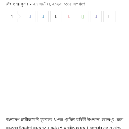
✍
তনয় কুমার
-
২৭ অক্টোবর, ২০২০; ৯:৩৫ অপরাহ্ণ
বাংলাদেশ জাতীয়তাবাদী যুবদলের ৪২তম প্রতিষ্ঠা বার্ষির্কী উপলক্ষে মেহেরপুর জেলা
যুবদলের উদ্যোগে যুব-জনতার সমাবেশ অনুষ্ঠিত হয়েছে। মঙ্গলবার সকাল সাড়ে