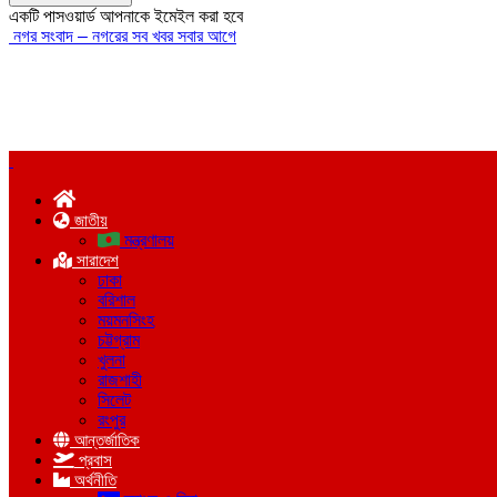
একটি পাসওয়ার্ড আপনাকে ইমেইল করা হবে
নগর সংবাদ – নগরের সব খবর সবার আগে
জাতীয়
মন্ত্রণালয়
সারাদেশ
ঢাকা
বরিশাল
ময়মনসিংহ
চট্টগ্রাম
খুলনা
রাজশাহী
সিলেট
রংপুর
আন্তর্জাতিক
প্রবাস
অর্থনীতি