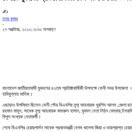
✍
তনয় কুমার
-
২৭ অক্টোবর, ২০২০; ৯:৩২ অপরাহ্ণ
শেয়ার
বাংলাদেশ জাতীয়তাবাদী যুবদলের ৪২তম প্রতিষ্ঠাবার্ষিকী উপলক্ষে ফেনী সদর উপজে
হাবিবুল্লাহ মানিক।
এছাড়াও উপস্থিত ছিলেন ফেনী পৌর বিএনপির যুগ্ম আহবায়ক খুরশিদ আলম ,জেলা ছাত
রহমান মামুন, সাবেক যুগ্ম আহবায়ক কামরুল হাসান, যুবদল নেতা লিঠন মেম্বার,ইসরাফ
বিপুল সংখ্যক নেতাকর্মী।
শেষে বিএনপির চেয়ারপার্সন সাবেক প্রধানমন্ত্রী বেগম খালেদা জিয়া ও ভারপ্রাপ্ত চেয়