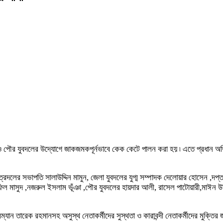
লা ও পৌর যুবদলের উদ্যোগে জাকজমকপূর্নভাবে কেক কেটে পালন করা হয় ৷ এতে প্রধান 
্রদলের সভাপতি সালাউদ্দিন মামুন, জেলা যুবদলের যুগ্ম সম্পাদক দেলোয়ার হোসেন 
িল মাসুদ ,নজরুল ইসলাম ভূঁঞা ,পৌর যুবদলের হায়দার আলী, রাসেল পাটোয়ারী,মাঈন উদ্
ারম্যান তারেক রহমানসহ অসুস্থ নেতাকর্মীদের সুস্থতা ও কারাবন্দী নেতাকর্মীদের মুক্তি