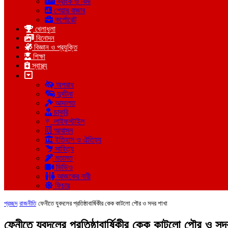
ব্যাংক ও বিমা
শেয়ার বাজার
কর্পোরেট
খেলাধুলা
বিনোদন
বিজ্ঞান ও প্রযুক্তি
শিক্ষা
স্বাস্থ্য
অপরাধ
দুর্ঘটনা
আদালত
চাকুরি
লাইফস্টাইল
আবাসন
ইতিহাস ও ঐতিহ্য
সাহিত্য
মতামত
ভিডিও
আজকের নারী
ফিচার
প্রচ্ছদ
রাজনীতি
ফেনীতে যুবদলের প্রতিষ্ঠাবার্ষিকীর কেক কাটলো পৌর ও সদর শাখা
ফেনীতে যুবদলের প্রতিষ্ঠাবার্ষিকীর কেক কাটলো পৌর ও সদ